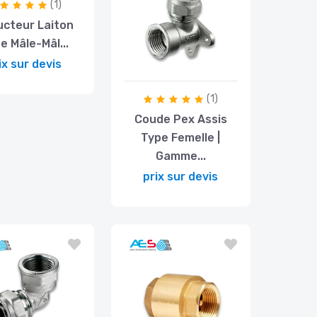
(1)
cteur Laiton
e Mâle-Mâl...
ix sur devis
(1)
Coude Pex Assis
Type Femelle |
Gamme...
prix sur devis