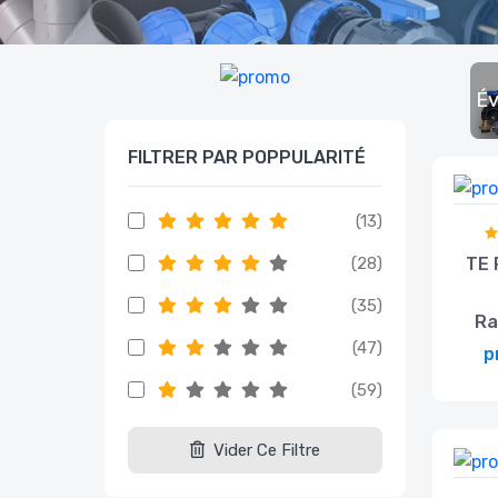
Év
FILTRER PAR POPPULARITÉ
(13)
(28)
TE 
(35)
Ra
(47)
p
(59)
Vider Ce Filtre