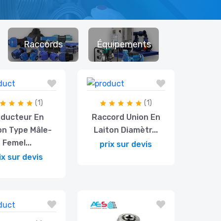
Raccords
Équipements
(1)
(1)
ducteur En
Raccord Union En
on Type Mâle-
Laiton Diamètr...
Femel...
prix sur devis
ix sur devis