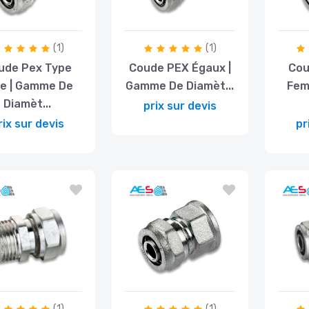
(1)
(1)
ude Pex Type
Coude PEX Égaux |
Cou
le | Gamme De
Gamme De Diamèt...
Fem
Diamèt...
prix sur devis
rix sur devis
pr
(1)
(1)