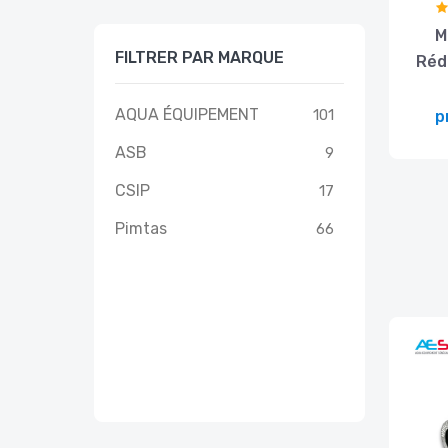
M
FILTRER PAR MARQUE
Réd
AQUA ÉQUIPEMENT
101
p
ASB
9
CSIP
17
Pimtas
66