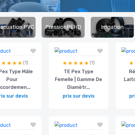
acuation PVC
PressionPEHD
Irrigation
(1)
(1)
Pex Type Mâle
TE Pex Type
Ré
Pour
Femelle | Gamme De
Lait
ccordemen...
Diamètr...
rix sur devis
prix sur devis
pr