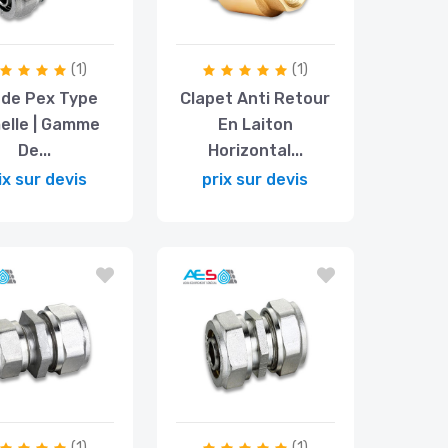
(1)
(1)
de Pex Type
Clapet Anti Retour
elle | Gamme
En Laiton
De...
Horizontal...
ix sur devis
prix sur devis
(1)
(1)