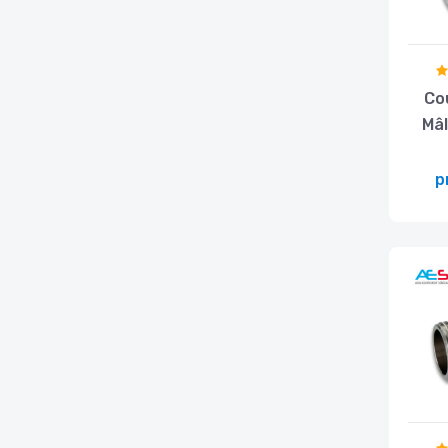
Co
Mâ
p