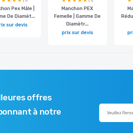
hon Pex Mâle |
Manchon PEX
M
e De Diamèt...
Femelle | Gamme De
Rédu
Diamètr...
rix sur devis
prix sur devis
pr
leures offres
bonnant à notre