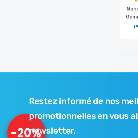
Manc
Gamm
p
Restez informé de nos meil
promotionnelles en vous a
newsletter.